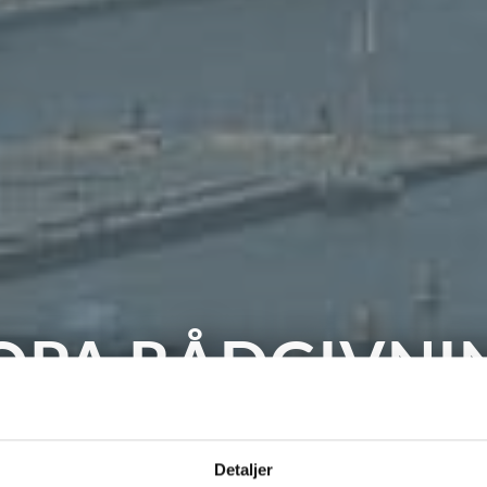
OPA RÅDGIVNI
r specialiseret i drift og vedligehold af etageejen
Detaljer