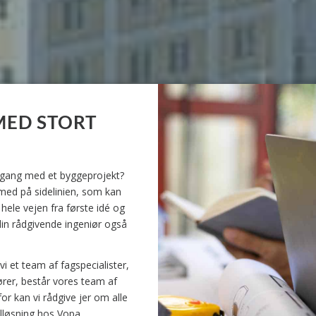
MED STORT
 i gang med et byggeprojekt?
 med på sidelinien, som kan
 hele vejen fra første idé og
 din rådgivende ingeniør også
vi et team af fagspecialister,
ører, består vores team af
r kan vi rådgive jer om alle
alløsning hos Vopa