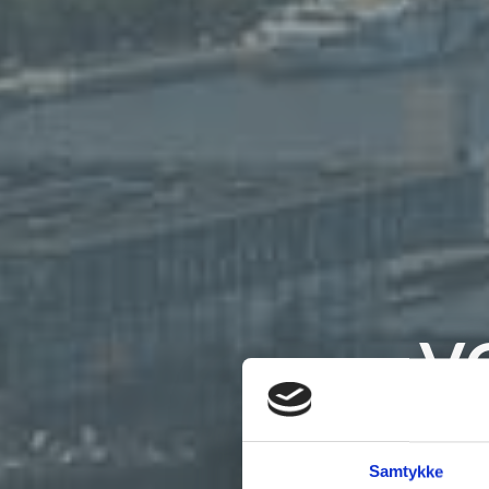
V
Vi e
Samtykke