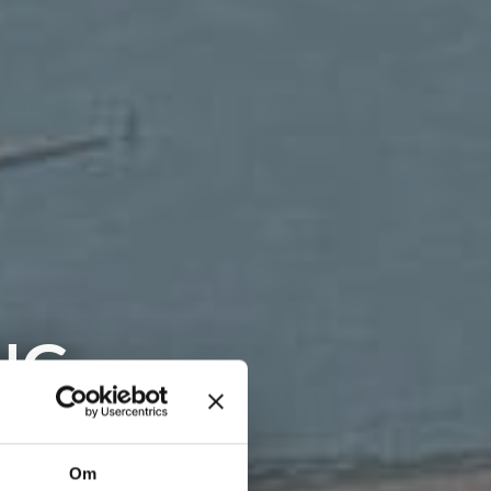
NG
domme
Om